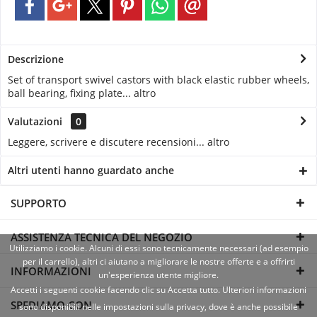
Descrizione
Set of transport swivel castors with black elastic rubber wheels,
ball bearing, fixing plate...
altro
Valutazioni
0
Leggere, scrivere e discutere recensioni...
altro
Altri utenti hanno guardato anche
SUPPORTO
ASSISTENZA TECNICA DEL NEGOZIO
Utilizziamo i cookie. Alcuni di essi sono tecnicamente necessari (ad esempio
per il carrello), altri ci aiutano a migliorare le nostre offerte e a offrirti
INFORMAZIONI
un'esperienza utente migliore.
Accetti i seguenti cookie facendo clic su Accetta tutto. Ulteriori informazioni
SPEDIAMO CON
sono disponibili nelle impostazioni sulla privacy, dove è anche possibile