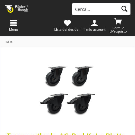
Carrello
Menu
Lista dei desideri
Il mio account
d\'acquisto
Sets