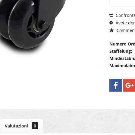
Confront
Avete dom
Commen
Numero Ord
Staffelung:
Mindestabn
Maximalab
Valutazioni
0