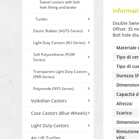
Swivel castors with bolt
hole fitting and brake
Informazi
Turtles
Double Swive
Offset: 35 m
Elastic Rubber (AGTS-Series)
Bolt hole di
Light Duty Castors (KU-Series)
Materiale 
Soft Polyurethane (PUW-
Tipo di cer
Series)
Tipo di cu
Transparent Light Duty Castors
Durezza S
(PKR-Series)
Dimensioni
Polyamide (NYS-Series)
Capacità di
Vulkollan Castors
Altezza:
Scarico:
Case Castors (Blue Wheels)
Dimensione
Light Duty Castors
Rimozione 
vite:
Air Lift Turtles