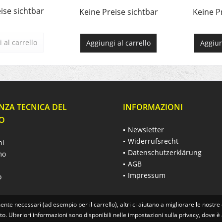
ise sichtbar
Keine Preise sichtbar
Keine P
 al carrello
Aggiungi al carrello
Aggiun
NZA TECNICA DEL
INFORMAZIONI
O
Newsletter
Widerrufsrecht
hi
Datenschutzerklärung
mo
AGB
Impressum
o
ente necessari (ad esempio per il carrello), altri ci aiutano a migliorare le nostre 
tto. Ulteriori informazioni sono disponibili nelle impostazioni sulla privacy, dove è