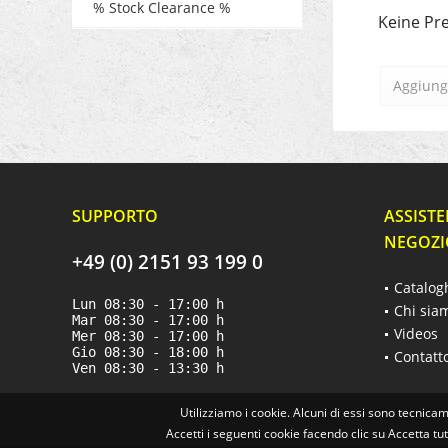
% Stock Clearance %
Keine Pre
Aggiungi
SUPPORTO
ASSISTE
NEGOZI
+49 (0) 2151 93 199 0
Catalog
Lun 08:30 - 17:00 h
Chi sia
Mar 08:30 - 17:00 h
Videos
Mer 08:30 - 17:00 h
Gio 08:30 - 18:00 h
Contatt
Ven 08:30 - 13:30 h
Utilizziamo i cookie. Alcuni di essi sono tecnicam
Accetti i seguenti cookie facendo clic su Accetta tu