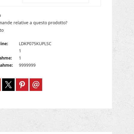
a
ande relative a questo prodotto?
to
ine:
LDKP075KUPLSC
1
ahme:
1
nahme:
9999999