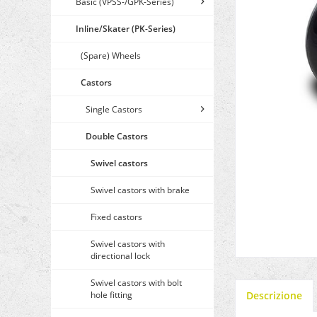
Basic (VPSS-/GPK-Series)
Inline/Skater (PK-Series)
(Spare) Wheels
Castors
Single Castors
Double Castors
Swivel castors
Swivel castors with brake
Fixed castors
Swivel castors with
directional lock
Swivel castors with bolt
hole fitting
Descrizione