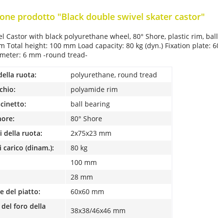
one prodotto "Black double swivel skater castor"
l Castor with black polyurethane wheel, 80° Shore, plastic rim, ba
m Total height: 100 mm Load capacity: 80 kg (dyn.) Fixation plate
ameter: 6 mm -round tread-
della ruota:
polyurethane, round tread
chio:
polyamide rim
scinetto:
ball bearing
hore:
80° Shore
 della ruota:
2x75x23 mm
 carico (dinam.):
80 kg
100 mm
28 mm
 del piatto:
60x60 mm
del foro della
38x38/46x46 mm