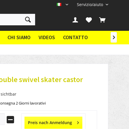
Servizio/aiuto
IT
CHI SIAMO
VIDEOS
CONTATTO

ouble swivel skater castor
 sichtbar
onsegna 2 Giorni lavorativi
Preis nach Anmeldung