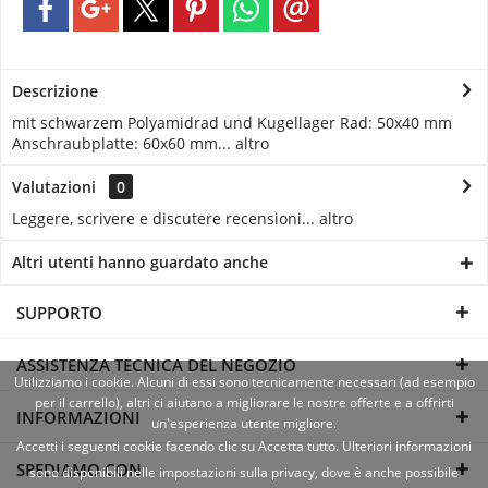
Descrizione
mit schwarzem Polyamidrad und Kugellager Rad: 50x40 mm
Anschraubplatte: 60x60 mm...
altro
Valutazioni
0
Leggere, scrivere e discutere recensioni...
altro
Altri utenti hanno guardato anche
SUPPORTO
ASSISTENZA TECNICA DEL NEGOZIO
Utilizziamo i cookie. Alcuni di essi sono tecnicamente necessari (ad esempio
per il carrello), altri ci aiutano a migliorare le nostre offerte e a offrirti
INFORMAZIONI
un'esperienza utente migliore.
Accetti i seguenti cookie facendo clic su Accetta tutto. Ulteriori informazioni
SPEDIAMO CON
sono disponibili nelle impostazioni sulla privacy, dove è anche possibile