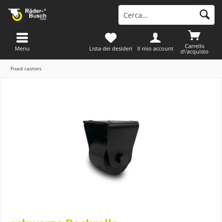
Carrello
Menu
Lista dei desideri
Il mio account
d\'acquisto
Fixed castors