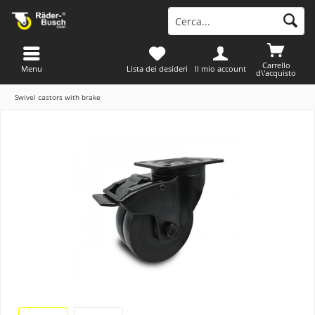
Carrello
Menu
Lista dei desideri
Il mio account
d\'acquisto
Swivel castors with brake