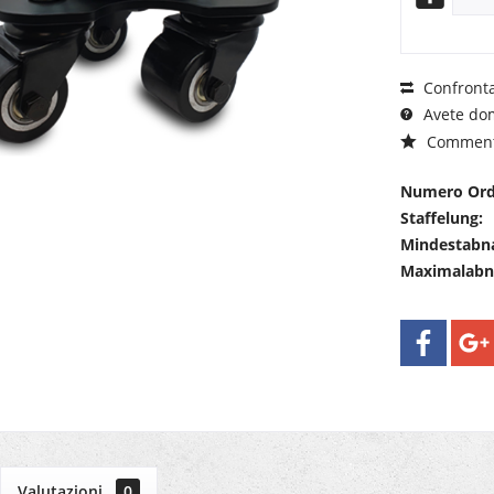
Confront
Avete dom
Commen
Numero Ord
Staffelung:
Mindestabn
Maximalab
Valutazioni
0