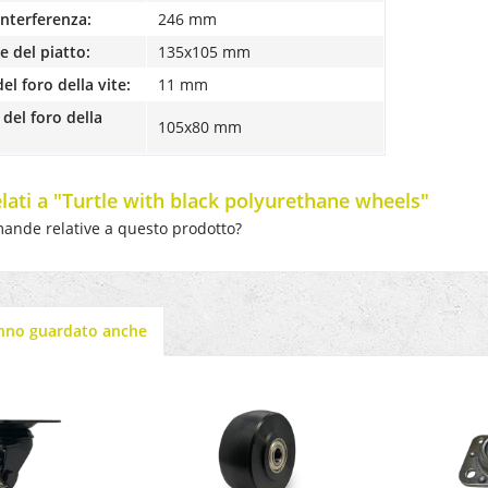
interferenza:
246 mm
 del piatto:
135x105 mm
el foro della vite:
11 mm
del foro della
105x80 mm
elati a "Turtle with black polyurethane wheels"
ande relative a questo prodotto?
anno guardato anche