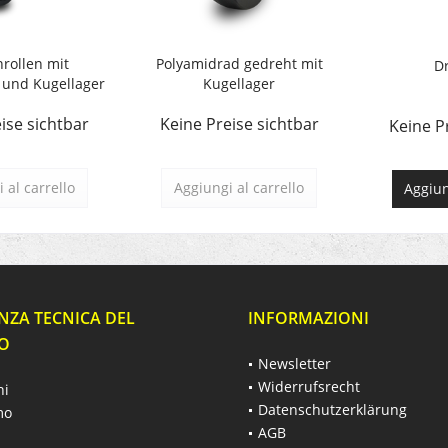
rollen mit
Polyamidrad gedreht mit
D
 und Kugellager
Kugellager
ise sichtbar
Keine Preise sichtbar
Keine P
 al carrello
Aggiungi al carrello
Aggiun
NZA TECNICA DEL
INFORMAZIONI
O
Newsletter
Widerrufsrecht
hi
Datenschutzerklärung
mo
AGB