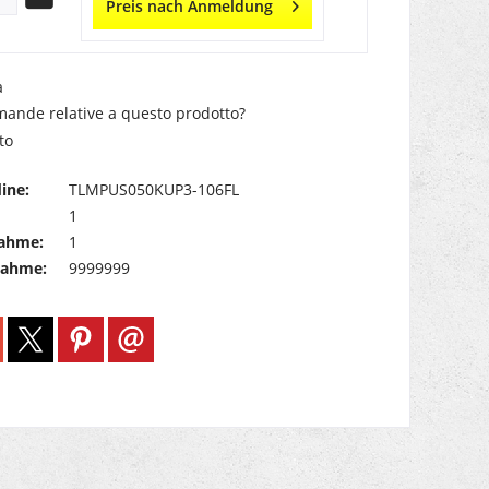
Preis nach Anmeldung
a
ande relative a questo prodotto?
to
ine:
TLMPUS050KUP3-106FL
1
ahme:
1
nahme:
9999999