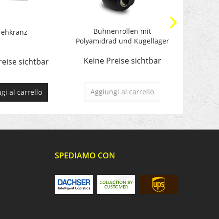
Bühnenrollen mit
Turtle
rehkranz
Polyamidrad und Kugellager
Poly
Keine Preise sichtbar
Keine 
reise sichtbar
Aggiungi al carrello
Aggiu
gi al carrello
SPEDIAMO CON