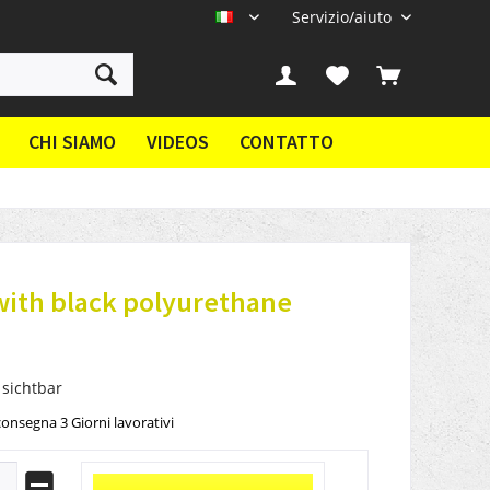
Servizio/aiuto
IT
CHI SIAMO
VIDEOS
CONTATTO
with black polyurethane
 sichtbar
onsegna 3 Giorni lavorativi