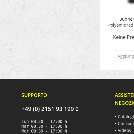
Bühnen
Polyamidrad
Keine Pre
Aggiungi
SUPPORTO
ASSISTE
NEGOZI
+49 (0) 2151 93 199 0
Catalog
Lun 08:30 - 17:00 h
Chi sia
Mar 08:30 - 17:00 h
Videos
Mer 08:30 - 17:00 h