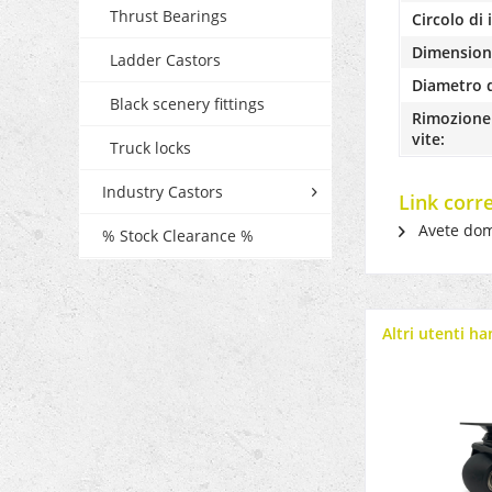
Thrust Bearings
Circolo di 
Dimensione
Ladder Castors
Diametro d
Black scenery fittings
Rimozione 
vite:
Truck locks
Industry Castors
Link corr
Avete dom
% Stock Clearance %
Altri utenti h