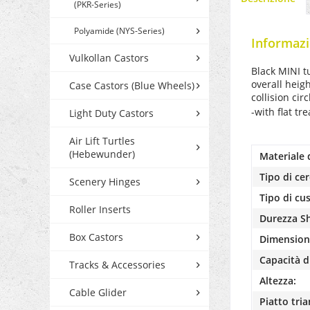
(PKR-Series)
Polyamide (NYS-Series)
Informazi
Vulkollan Castors
Black MINI t
overall heig
Case Castors (Blue Wheels)
collision ci
-with flat tr
Light Duty Castors
Air Lift Turtles
(Hebewunder)
Materiale 
Tipo di cer
Scenery Hinges
Tipo di cu
Roller Inserts
Durezza S
Box Castors
Dimensioni
Capacità di
Tracks & Accessories
Altezza:
Cable Glider
Piatto tria