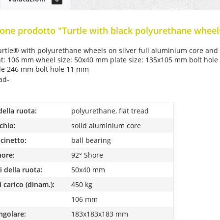
one prodotto "Turtle with black polyurethane wheel
urtle® with polyurethane wheels on silver full aluminium core and
ht: 106 mm wheel size: 50x40 mm plate size: 135x105 mm bolt hole 
rcle 246 mm bolt hole 11 mm
ead-
della ruota:
polyurethane, flat tread
chio:
solid aluminium core
scinetto:
ball bearing
hore:
92° Shore
 della ruota:
50x40 mm
 carico (dinam.):
450 kg
106 mm
ngolare:
183x183x183 mm