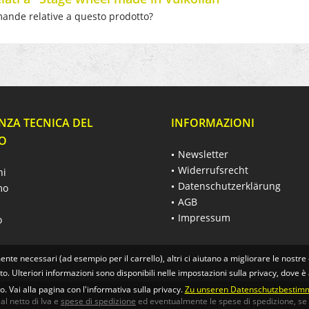
ande relative a questo prodotto?
NZA TECNICA DEL
INFORMAZIONI
O
Newsletter
Widerrufsrecht
hi
Datenschutzerklärung
mo
AGB
Impressum
o
ente necessari (ad esempio per il carrello), altri ci aiutano a migliorare le nostre 
tto. Ulteriori informazioni sono disponibili nelle impostazioni sulla privacy, dove è
 Vai alla pagina con l'informativa sulla privacy.
Zu unseren Datenschutzbestim
 al netto di Iva e
spese di spedizione
ed eventualmente le spese di spedizione, se