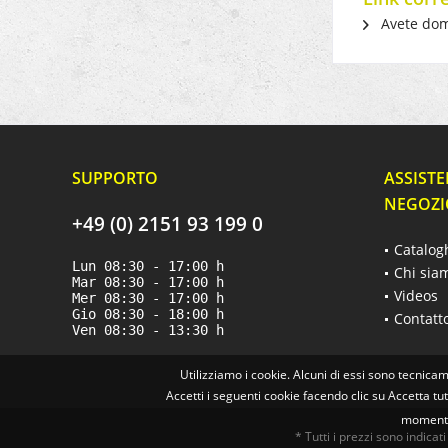
Avete dom
SUPPORTO
ASSISTE
NEGOZI
+49 (0) 2151 93 199 0
Catalog
Lun 08:30 - 17:00 h
Chi sia
Mar 08:30 - 17:00 h
Videos
Mer 08:30 - 17:00 h
Gio 08:30 - 18:00 h
Contatt
Ven 08:30 - 13:30 h
Utilizziamo i cookie. Alcuni di essi sono tecnicam
Accetti i seguenti cookie facendo clic su Accetta tu
momento.
* Tutti i prezzi sono indicati