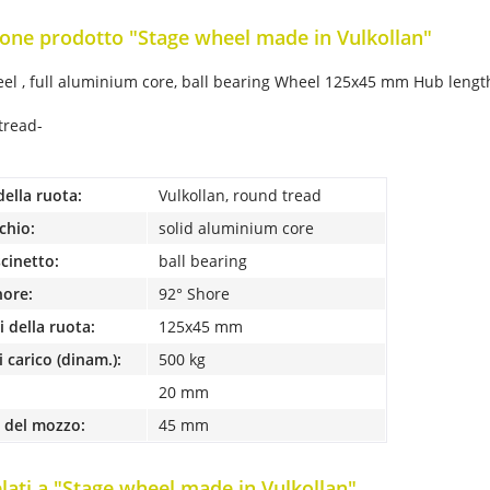
one prodotto "Stage wheel made in Vulkollan"
el , full aluminium core, ball bearing Wheel 125x45 mm Hub length
tread-
della ruota:
Vulkollan, round tread
chio:
solid aluminium core
scinetto:
ball bearing
hore:
92° Shore
 della ruota:
125x45 mm
 carico (dinam.):
500 kg
20 mm
 del mozzo:
45 mm
elati a "Stage wheel made in Vulkollan"