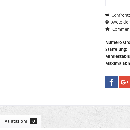
Confront
Avete dom
Commen
Numero Ord
Staffelung:
Mindestabn
Maximalab
Valutazioni
0