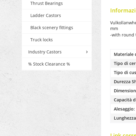
Thrust Bearings
Informazi
Ladder Castors
Vulkollanwhe
Black scenery fittings
mm
-with round 
Truck locks
Industry Castors
Materiale 
Tipo di cer
% Stock Clearance %
Tipo di cu
Durezza S
Dimensioni
Capacità di
Alesaggio:
Lunghezza
Link corr