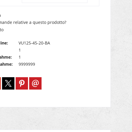
a
ande relative a questo prodotto?
to
ine:
VU125-45-20-BA
1
ahme:
1
nahme:
9999999