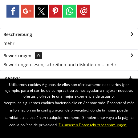
Beschreibung
mehr
Bewertungen
0
Bewertungen lesen, schreiben und diskutieren...
mehr
APOYO
Utilizamos cookies Algunos de ellos son técnicamente necesarios (por
ejemplo, para el carrito de compras), otros nos ayudan a mejorar nuestras
SERVICE
ofertas y ofrecerle una mejor experiencia de usuario.
Acepta las siguientes cookies haciendo clic en Aceptar todo. Encontrará más
INFORMATIONEN
información en la configuración de privacidad, donde también puede
cambiar su selección en cualquier momento. Simplemente vaya a la página
ENVIAMOS CON
con la política de privacidad.
Zu unseren Datenschutzbestimmungen.