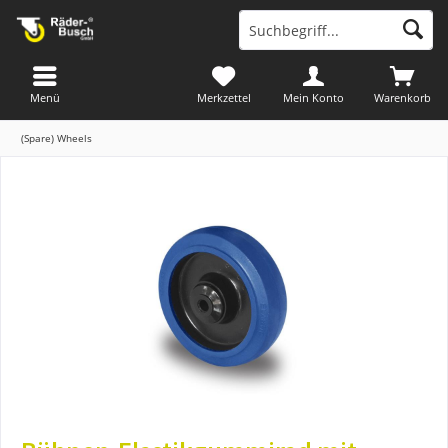
Menü
Merkzettel
Mein Konto
Warenkorb
(Spare) Wheels