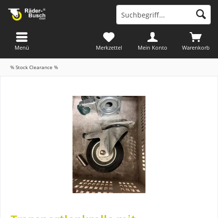
Menü
Merkzettel
Mein Konto
Warenkorb
% Stock Clearance %