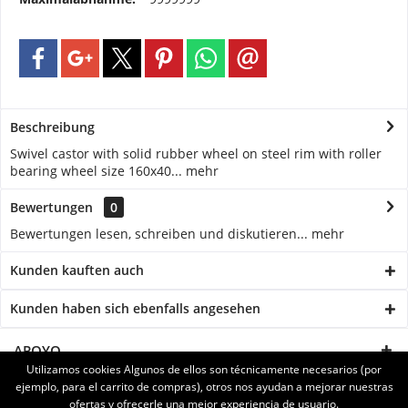
Beschreibung
Swivel castor with solid rubber wheel on steel rim with roller
bearing wheel size 160x40...
mehr
Bewertungen
0
Bewertungen lesen, schreiben und diskutieren...
mehr
Kunden kauften auch
Kunden haben sich ebenfalls angesehen
APOYO
Utilizamos cookies Algunos de ellos son técnicamente necesarios (por
ejemplo, para el carrito de compras), otros nos ayudan a mejorar nuestras
SERVICE
ofertas y ofrecerle una mejor experiencia de usuario.