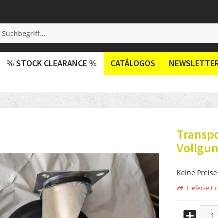
% STOCK CLEARANCE %
CATÁLOGOS
NEWSLETTE
Transpo
Vollgum
Keine Preise
Lieferzeit c