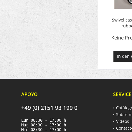
Swivel cas
rubb
Keine Pre
In den
APOYO
SERVICE
+49 (0) 2151 93 199 0
Catálog
Sobre n
Lun 08:30 - 17:00 h
Vídeos
Mar 08:30 - 17:00 h
Contact
Mié 08:30 - 17:00 h