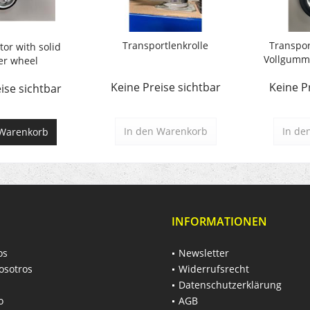
Transportlenkrolle
Transpor
tor with solid
Vollgummi
er wheel
Keine Preise sichtbar
Keine P
ise sichtbar
In den
Warenkorb
In de
Warenkorb
INFORMATIONEN
os
Newsletter
osotros
Widerrufsrecht
Datenschutzerklärung
o
AGB