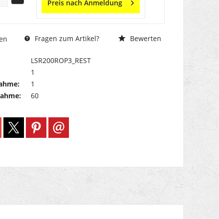
Preis nach Anmeldung
Fragen zum Artikel?
Bewerten
en
LSR200ROP3_REST
1
ahme:
1
nahme:
60