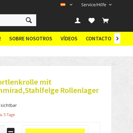
Service/Hilfe
ES
R
SOBRE NOSOTROS
VÍDEOS
CONTACTO

rtlenkrolle mit
mirad,Stahlfelge Rollenlager
 sichtbar
a. 5 Tage