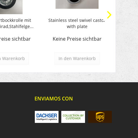
tbockkrolle mit
Stainless steel swivel castor
Edelstahl
rad,Stahlfelge...
with plate
To
reise sichtbar
Keine Preise sichtbar
Keine 
n
Warenkorb
In den
Warenkorb
In d
ENVIAMOS CON