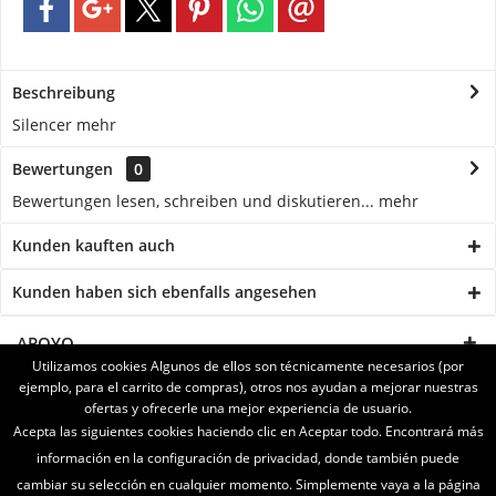
Beschreibung
Silencer
mehr
Bewertungen
0
Bewertungen lesen, schreiben und diskutieren...
mehr
Kunden kauften auch
Kunden haben sich ebenfalls angesehen
APOYO
Utilizamos cookies Algunos de ellos son técnicamente necesarios (por
ejemplo, para el carrito de compras), otros nos ayudan a mejorar nuestras
SERVICE
ofertas y ofrecerle una mejor experiencia de usuario.
Acepta las siguientes cookies haciendo clic en Aceptar todo. Encontrará más
INFORMATIONEN
información en la configuración de privacidad, donde también puede
cambiar su selección en cualquier momento. Simplemente vaya a la página