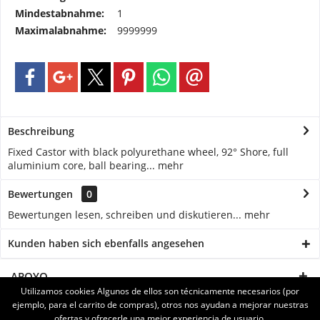
Mindestabnahme:
1
Maximalabnahme:
9999999
Beschreibung
Fixed Castor with black polyurethane wheel, 92° Shore, full
aluminium core, ball bearing...
mehr
Bewertungen
0
Bewertungen lesen, schreiben und diskutieren...
mehr
Kunden haben sich ebenfalls angesehen
APOYO
Utilizamos cookies Algunos de ellos son técnicamente necesarios (por
ejemplo, para el carrito de compras), otros nos ayudan a mejorar nuestras
SERVICE
ofertas y ofrecerle una mejor experiencia de usuario.