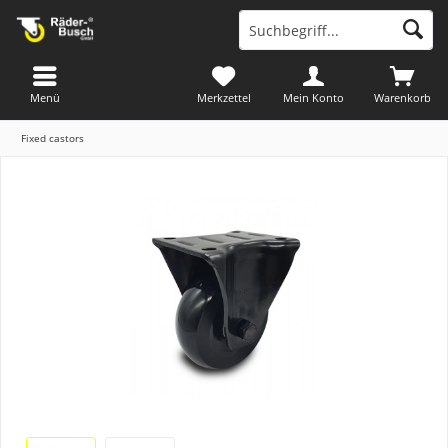
Menü
Merkzettel
Mein Konto
Warenkorb
Fixed castors