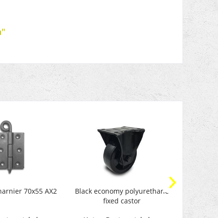
a"
harnier 70x55 AX2
Black economy polyurethane
Black f
fixed castor