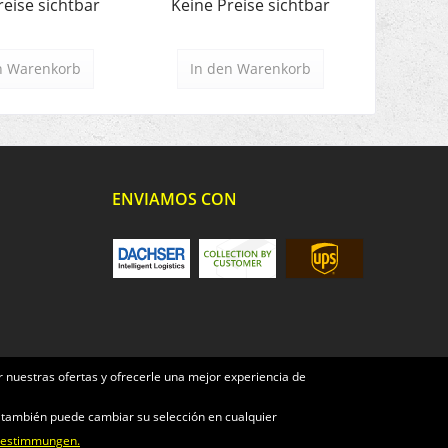
reise sichtbar
Keine Preise sichtbar
Keine 
n
Warenkorb
In den
Warenkorb
In d
ENVIAMOS CON
 nuestras ofertas y ofrecerle una mejor experiencia de
e también puede cambiar su selección en cualquier
bestimmungen.