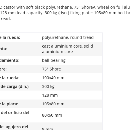
D castor with soft black polyurethane, 75° ShoreA, wheel on full a
: 128 mm load capacity: 300 kg (dyn.) fixing plate: 105x80 mm bolt
tread-
e la rueda:
polyurethane, round tread
cast aluminium core, solid
nta:
aluminium core
odamiento:
ball bearing
ore:
75° Shore
 la rueda:
100x40 mm
de carga (din.):
300 kg
128 mm
la placa:
105x80 mm
del orificio del
80x60 mm
el agujero del
9 mm