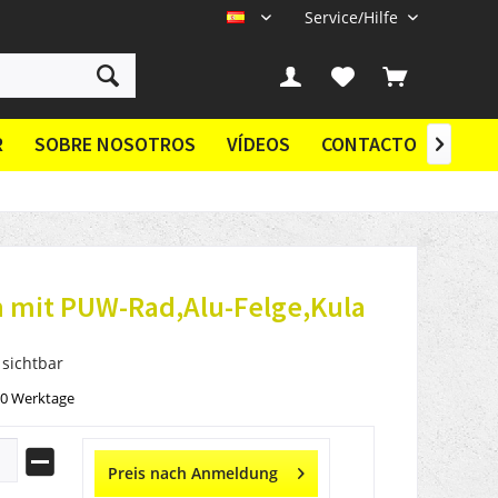
Service/Hilfe
ES
R
SOBRE NOSOTROS
VÍDEOS
CONTACTO

 mit PUW-Rad,Alu-Felge,Kula
 sichtbar
10 Werktage
Preis nach Anmeldung