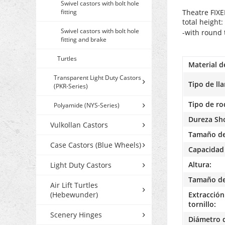
Swivel castors with bolt hole
fitting
Theatre FIXE
total height
Swivel castors with bolt hole
-with round 
fitting and brake
Turtles
Material d
Transparent Light Duty Castors
Tipo de lla
(PKR-Series)
Tipo de r
Polyamide (NYS-Series)
Dureza Sh
Vulkollan Castors
Tamaño de
Case Castors (Blue Wheels)
Capacidad 
Altura:
Light Duty Castors
Tamaño de 
Air Lift Turtles
(Hebewunder)
Extracción 
tornillo:
Scenery Hinges
Diámetro d