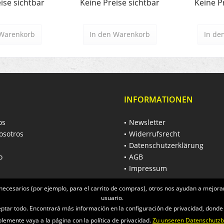
ise sichtbar
Keine Preise sichtbar
Keine P
Warenkorb
In den
Warenkorb
In de
INFORMATIONEN
os
Newsletter
osotros
Widerrufsrecht
Datenschutzerklärung
o
AGB
Impressum
necesarios (por ejemplo, para el carrito de compras), otros nos ayudan a mejorar
usuario.
ceptar todo. Encontrará más información en la configuración de privacidad, dond
emente vaya a la página con la política de privacidad.
Zu unseren Datenschutz