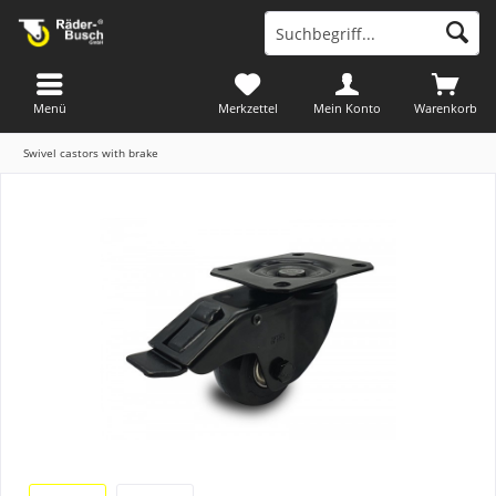
Menü
Merkzettel
Mein Konto
Warenkorb
Swivel castors with brake