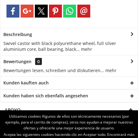
Beschreibung
Swivel castor with black polyurethane wheel, full silver
aluminium core, ball bearing, black...
mehr
Bewertungen
0
Bewertungen lesen, schreiben und diskutieren...
mehr
Kunden kauften auch
Kunden haben sich ebenfalls angesehen
APOYO
Utilizamos cookies Algunos de ellos son técnicamente necesarios (por
ejemplo, para el carrito de compras), otros nos ayudan a mejorar nuestras
SERVICE
ofertas y ofrecerle una mejor experiencia de usuario.
Acepta las siguientes cookies haciendo clic en Aceptar todo. Encontrará más