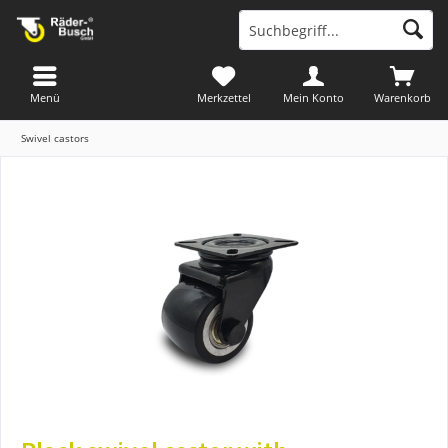
Menü
Merkzettel
Mein Konto
Warenkorb
Swivel castors