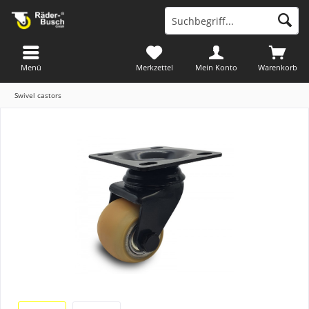
Menü
Merkzettel
Mein Konto
Warenkorb
Swivel castors