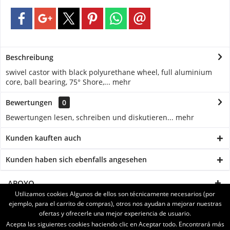
Beschreibung
swivel castor with black polyurethane wheel, full aluminium
core, ball bearing, 75° Shore,...
mehr
Bewertungen
0
Bewertungen lesen, schreiben und diskutieren...
mehr
Kunden kauften auch
Kunden haben sich ebenfalls angesehen
APOYO
Utilizamos cookies Algunos de ellos son técnicamente necesarios (por
ejemplo, para el carrito de compras), otros nos ayudan a mejorar nuestras
SERVICE
ofertas y ofrecerle una mejor experiencia de usuario.
Acepta las siguientes cookies haciendo clic en Aceptar todo. Encontrará más