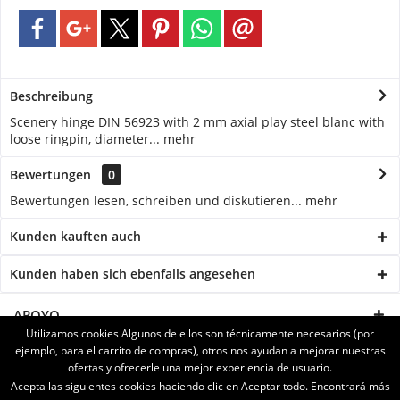
Beschreibung
Scenery hinge DIN 56923 with 2 mm axial play steel blanc with
loose ringpin, diameter...
mehr
Bewertungen
0
Bewertungen lesen, schreiben und diskutieren...
mehr
Kunden kauften auch
Kunden haben sich ebenfalls angesehen
APOYO
Utilizamos cookies Algunos de ellos son técnicamente necesarios (por
ejemplo, para el carrito de compras), otros nos ayudan a mejorar nuestras
SERVICE
ofertas y ofrecerle una mejor experiencia de usuario.
Acepta las siguientes cookies haciendo clic en Aceptar todo. Encontrará más