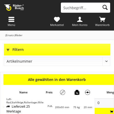
Menü
Merkzettel
Mein Konto
Warenkorb
(Ersatz-)Räder
Filtern
Alle gewählten in den Warenkorb
Name
Preis
Meng
Luft-
Rad,Stahlfelge,Rollenlager,Rille
n.a.
Lieferzeit 25
200x50 mm
75 kg
20 mm
Werktage