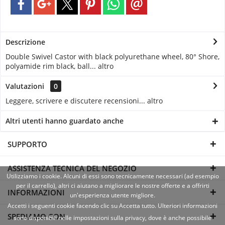
Descrizione
Double Swivel Castor with black polyurethane wheel, 80° Shore,
polyamide rim black, ball...
altro
Valutazioni
0
Leggere, scrivere e discutere recensioni...
altro
Altri utenti hanno guardato anche
SUPPORTO
ASSISTENZA TECNICA DEL NEGOZIO
Utilizziamo i cookie. Alcuni di essi sono tecnicamente necessari (ad esempio
per il carrello), altri ci aiutano a migliorare le nostre offerte e a offrirti
INFORMAZIONI
un'esperienza utente migliore.
Accetti i seguenti cookie facendo clic su Accetta tutto. Ulteriori informazioni
SPEDIAMO CON
sono disponibili nelle impostazioni sulla privacy, dove è anche possibile