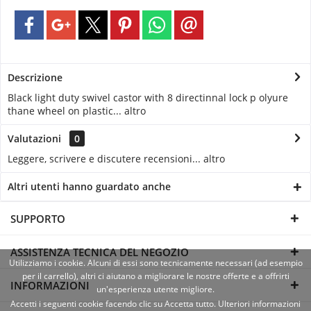
Descrizione
Black light duty swivel castor with 8 directinnal lock p olyure
thane wheel on plastic...
altro
Valutazioni
0
Leggere, scrivere e discutere recensioni...
altro
Altri utenti hanno guardato anche
SUPPORTO
ASSISTENZA TECNICA DEL NEGOZIO
Utilizziamo i cookie. Alcuni di essi sono tecnicamente necessari (ad esempio
per il carrello), altri ci aiutano a migliorare le nostre offerte e a offrirti
INFORMAZIONI
un'esperienza utente migliore.
Accetti i seguenti cookie facendo clic su Accetta tutto. Ulteriori informazioni