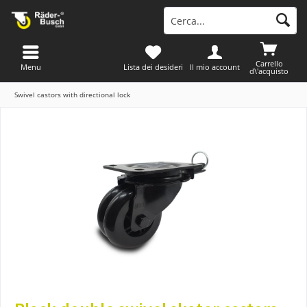
Carrello
Menu
Lista dei desideri
Il mio account
d\'acquisto
Swivel castors with directional lock