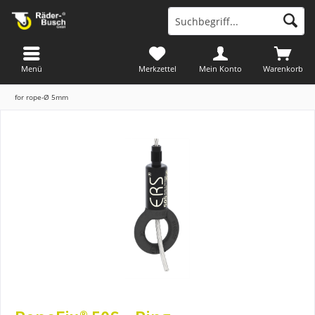
Menü
Merkzettel
Mein Konto
Warenkorb
for rope-Ø 5mm