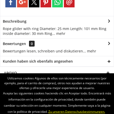
Beschreibung
Rope glider with ring Diameter: 25 mm Length: 101 mm Ring
inside diameter: 30 mm Ring...
mehr
Bewertungen
0
Bewertungen lesen, schreiben und diskutieren...
mehr
Kunden haben sich ebenfalls angesehen
APOYO
Utilizamos cookies Algunos de ellos son técnicamente necesarios (por
ejemplo, para el carrito de compras), otros nos ayudan a mejorar nuestras
SERVICE
ofertas y ofrecerle una mejor experiencia de usuario.
Acepta las siguientes cookies haciendo clic en Aceptar todo. Encontrará más
INFORMATIONEN
información en la configuración de privacidad, donde también puede
cambiar su selección en cualquier momento. Simplemente vaya a la página
ENVIAMOS CON
con la política de privacidad.
Zu unseren Datenschutzbestimmungen.