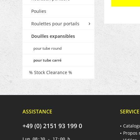
Poulies
Roulettes pour portails
Douilles expansibles
pour tube round
pour tube carré
% Stock Clearance %
ASSISTANCE
SERVICE
+49 (0) 2151 93 199 0
Catalog
Propos 
Lun 08:30 - 17:00 h