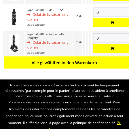
RopeFix® 80S – M12I + SSA
Délai de livraison env.
n.a.
5 jours
010-570-8080-1007
RopeFix® 80S – Rohrschelle
Doughty
n.a.
Délai de livraison env.
5 jours
010-570-8080-1008
Alle gewählten in den Warenkorb
Nous utilisons des cookies. Certains d'entre eux sont techniquement
ASSISTANCE
nécessaires (par exemple pour le panier), d'autres nous aident à améliorer
nos offres et à vous offrir une meilleure expérience utilisateur.
SERVICE
Vous acceptez les cookies suivants en cliquant sur Accepter tout. Vous
trouverez des informations complémentaires dans les paramètres de
INFORMATIONS
confidentialité, où vous pourrez également modifier votre sélection à tout
moment. Il suffit d'aller à la page avec la politique de confidentialité.
Zu
ENVOI PAR