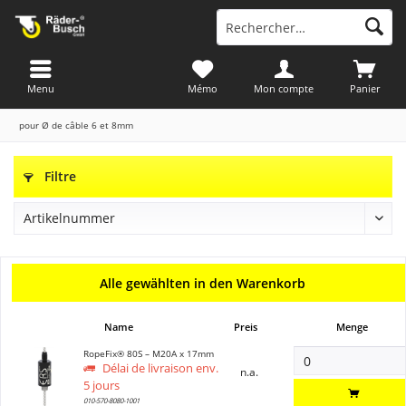
Menu
Mémo
Mon compte
Panier
pour Ø de câble 6 et 8mm
Filtre
Alle gewählten in den Warenkorb
Name
Preis
Menge
RopeFix® 80S – M20A x 17mm
Délai de livraison env.
n.a.
5 jours
010-570-8080-1001