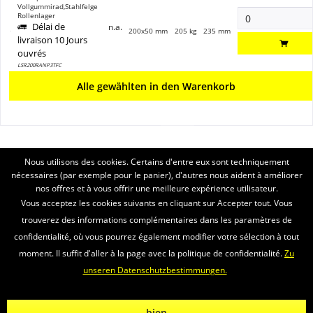
Vollgummirad,Stahlfelge
Rollenlager
Délai de
n.a.
200x50 mm
205 kg
235 mm
livraison 10 Jours
ouvrés
LSR200RANP3TFC
Alle gewählten in den Warenkorb
Nous utilisons des cookies. Certains d'entre eux sont techniquement
ASSISTANCE
nécessaires (par exemple pour le panier), d'autres nous aident à améliorer
nos offres et à vous offrir une meilleure expérience utilisateur.
SERVICE
Vous acceptez les cookies suivants en cliquant sur Accepter tout. Vous
trouverez des informations complémentaires dans les paramètres de
INFORMATIONS
confidentialité, où vous pourrez également modifier votre sélection à tout
moment. Il suffit d'aller à la page avec la politique de confidentialité.
Zu
ENVOI PAR
unseren Datenschutzbestimmungen.
Newsletter
Propos nous
Vidéos
Contact
Widerrufsrecht
bien