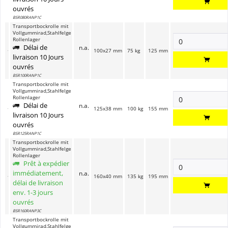
ouvrés
BSR080RANP1C
Transportbockrolle mit
Vollgummirad,Stahlfelge
Rollenlager
Délai de
n.a.
100x27 mm
75 kg
125 mm
livraison 10 Jours
ouvrés
BSR100RANP1C
Transportbockrolle mit
Vollgummirad,Stahlfelge
Rollenlager
Délai de
n.a.
125x38 mm
100 kg
155 mm
livraison 10 Jours
ouvrés
BSR125RANP1C
Transportbockrolle mit
Vollgummirad,Stahlfelge
Rollenlager
Prêt à expédier
immédiatement,
n.a.
160x40 mm
135 kg
195 mm
délai de livraison
env. 1-3 jours
ouvrés
BSR160RANP3C
Transportbockrolle mit
Vollgummirad,Stahlfelge