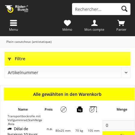
Menu
Mémo
Mon compte
Panier
Plein caoutchouc (antistatique)
Filtre
Alle gewählten in den Warenkorb
Name
Preis
Menge
Transportbockrolle mit
Vollgummirad,Stahlfelge
,Rola
Délai de
n.a.
80x25 mm
70 kg
105 mm
livraison 10 Jours