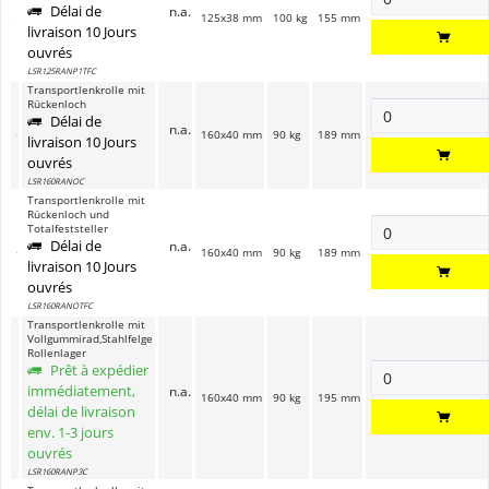
Délai de
n.a.
125x38 mm
100 kg
155 mm
livraison 10 Jours
ouvrés
LSR125RANP1TFC
Transportlenkrolle mit
Rückenloch
Délai de
n.a.
160x40 mm
90 kg
189 mm
livraison 10 Jours
ouvrés
LSR160RANOC
Transportlenkrolle mit
Rückenloch und
Totalfeststeller
Délai de
n.a.
160x40 mm
90 kg
189 mm
livraison 10 Jours
ouvrés
LSR160RANOTFC
Transportlenkrolle mit
Vollgummirad,Stahlfelge
Rollenlager
Prêt à expédier
immédiatement,
n.a.
160x40 mm
90 kg
195 mm
délai de livraison
env. 1-3 jours
ouvrés
LSR160RANP3C