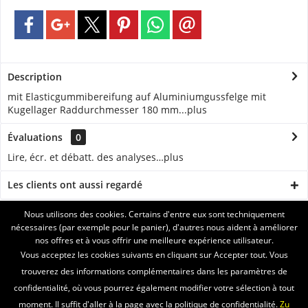
Description
mit Elasticgummibereifung auf Aluminiumgussfelge mit
Kugellager Raddurchmesser 180 mm...
plus
Évaluations
0
Lire, écr. et débatt. des analyses…
plus
Les clients ont aussi regardé
Nous utilisons des cookies. Certains d'entre eux sont techniquement
ASSISTANCE
nécessaires (par exemple pour le panier), d'autres nous aident à améliorer
nos offres et à vous offrir une meilleure expérience utilisateur.
SERVICE
Vous acceptez les cookies suivants en cliquant sur Accepter tout. Vous
trouverez des informations complémentaires dans les paramètres de
INFORMATIONS
confidentialité, où vous pourrez également modifier votre sélection à tout
moment. Il suffit d'aller à la page avec la politique de confidentialité.
Zu