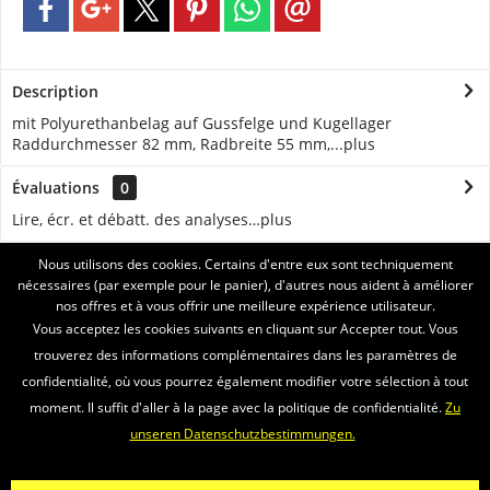
Description
mit Polyurethanbelag auf Gussfelge und Kugellager
Raddurchmesser 82 mm, Radbreite 55 mm,...
plus
Évaluations
0
Lire, écr. et débatt. des analyses…
plus
Nous utilisons des cookies. Certains d'entre eux sont techniquement
ASSISTANCE
nécessaires (par exemple pour le panier), d'autres nous aident à améliorer
nos offres et à vous offrir une meilleure expérience utilisateur.
SERVICE
Vous acceptez les cookies suivants en cliquant sur Accepter tout. Vous
trouverez des informations complémentaires dans les paramètres de
INFORMATIONS
confidentialité, où vous pourrez également modifier votre sélection à tout
moment. Il suffit d'aller à la page avec la politique de confidentialité.
Zu
ENVOI PAR
unseren Datenschutzbestimmungen.
Newsletter
Propos nous
Vidéos
Contact
Widerrufsrecht