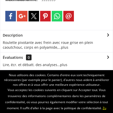
Description
Roulette pivotante avec frein avec roue grise en plein
caoutchouc, corps en polyamide,...
plus
Évaluations
0
Lire, écr. et débatt. des analyses…
plus
Nous utilisons des cookies. Certains d'entre eux sont techniquement
ASSISTANCE
nécessaires (par exemple pour le panier), d'autres nous aident à améliorer
nos offres et à vous offrir une meilleure expérience utilisateur.
SERVICE
Vous acceptez les cookies suivants en cliquant sur Accepter tout. Vous
trouverez des informations complémentaires dans les paramètres de
INFORMATIONS
confidentialité, où vous pourrez également modifier votre sélection à tout
moment. Il suffit d'aller à la page avec la politique de confidentialité.
Zu
ENVOI PAR