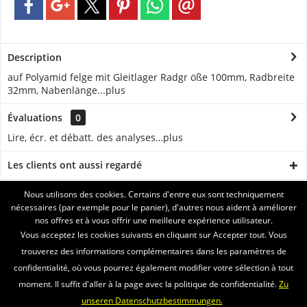
Description
auf Polyamid felge mit Gleitlager Radgr öße 100mm, Radbreite
32mm, Nabenlänge...
plus
Évaluations
0
Lire, écr. et débatt. des analyses…
plus
Les clients ont aussi regardé
Nous utilisons des cookies. Certains d'entre eux sont techniquement
ASSISTANCE
nécessaires (par exemple pour le panier), d'autres nous aident à améliorer
nos offres et à vous offrir une meilleure expérience utilisateur.
SERVICE
Vous acceptez les cookies suivants en cliquant sur Accepter tout. Vous
trouverez des informations complémentaires dans les paramètres de
INFORMATIONS
confidentialité, où vous pourrez également modifier votre sélection à tout
moment. Il suffit d'aller à la page avec la politique de confidentialité.
Zu
ENVOI PAR
unseren Datenschutzbestimmungen.