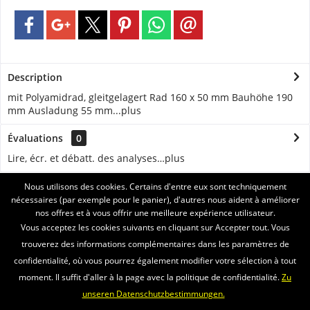
Description
mit Polyamidrad, gleitgelagert Rad 160 x 50 mm Bauhöhe 190
mm Ausladung 55 mm...
plus
Évaluations
0
Lire, écr. et débatt. des analyses…
plus
Nous utilisons des cookies. Certains d'entre eux sont techniquement
ASSISTANCE
nécessaires (par exemple pour le panier), d'autres nous aident à améliorer
nos offres et à vous offrir une meilleure expérience utilisateur.
SERVICE
Vous acceptez les cookies suivants en cliquant sur Accepter tout. Vous
trouverez des informations complémentaires dans les paramètres de
INFORMATIONS
confidentialité, où vous pourrez également modifier votre sélection à tout
moment. Il suffit d'aller à la page avec la politique de confidentialité.
Zu
ENVOI PAR
unseren Datenschutzbestimmungen.