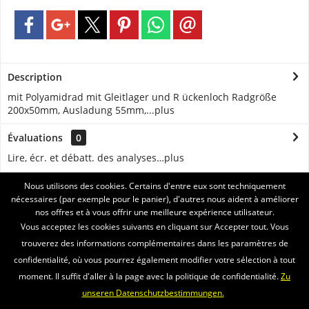
Description
mit Polyamidrad mit Gleitlager und R ückenloch Radgröße
200x50mm, Ausladung 55mm,...
plus
Évaluations
0
Lire, écr. et débatt. des analyses…
plus
Nous utilisons des cookies. Certains d'entre eux sont techniquement
ASSISTANCE
nécessaires (par exemple pour le panier), d'autres nous aident à améliorer
nos offres et à vous offrir une meilleure expérience utilisateur.
SERVICE
Vous acceptez les cookies suivants en cliquant sur Accepter tout. Vous
trouverez des informations complémentaires dans les paramètres de
INFORMATIONS
confidentialité, où vous pourrez également modifier votre sélection à tout
moment. Il suffit d'aller à la page avec la politique de confidentialité.
Zu
ENVOI PAR
unseren Datenschutzbestimmungen.