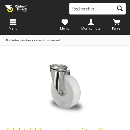
Menu
Mémo
Mon compte
Panier
Roulettes pivotantes avec trou central