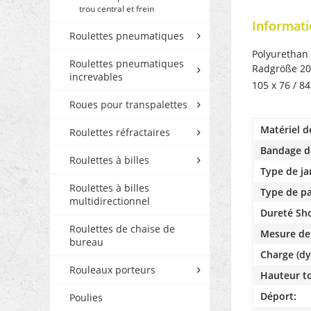
trou central et frein
Informatio
Roulettes pneumatiques
Polyurethan 
Roulettes pneumatiques
Radgröße 20
increvables
105 x 76 / 
Roues pour transpalettes
Matériel d
Roulettes réfractaires
Bandage d
Roulettes à billes
Type de ja
Roulettes à billes
Type de pa
multidirectionnel
Dureté Sh
Roulettes de chaise de
Mesure de
bureau
Charge (dy
Rouleaux porteurs
Hauteur to
Déport:
Poulies