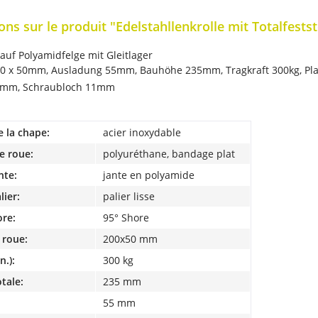
ns sur le produit "Edelstahllenkrolle mit Totalfestst
auf Polyamidfelge mit Gleitlager
0 x 50mm, Ausladung 55mm, Bauhöhe 235mm, Tragkraft 300kg, Pl
84mm, Schraubloch 11mm
e la chape:
acier inoxydable
e roue:
polyuréthane, bandage plat
nte:
jante en polyamide
lier:
palier lisse
ore:
95° Shore
 roue:
200x50 mm
n.):
300 kg
tale:
235 mm
55 mm