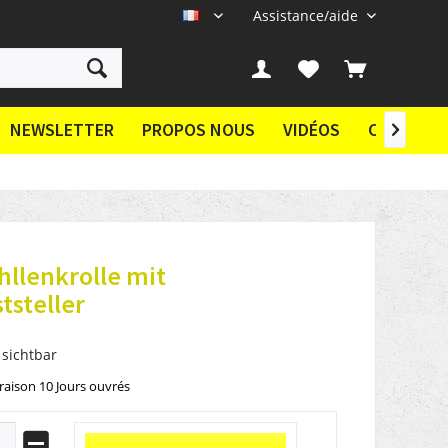
Assistance/aide
FR
NEWSLETTER
PROPOS NOUS
VIDÉOS
CONTACT

hllenkrolle mit
tsteller
 sichtbar
vraison 10 Jours ouvrés