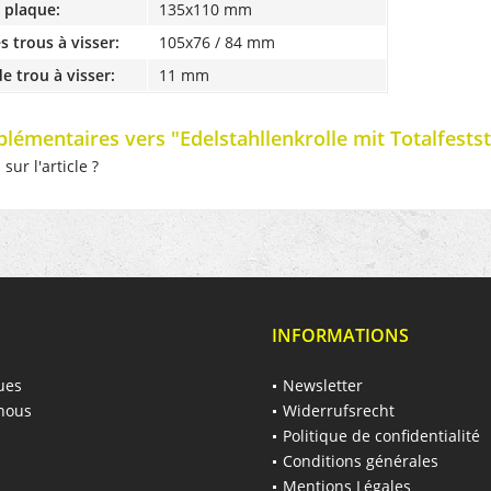
a plaque:
135x110 mm
s trous à visser:
105x76 / 84 mm
e trou à visser:
11 mm
plémentaires vers "Edelstahllenkrolle mit Totalfestst
ur l'article ?
INFORMATIONS
ues
Newsletter
nous
Widerrufsrecht
Politique de confidentialité
Conditions générales
Mentions Légales