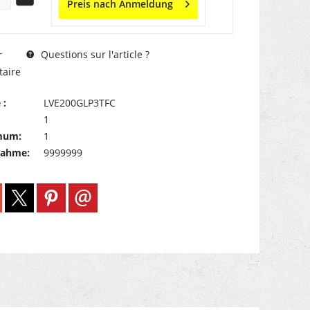
Preis nach Anmeldung
Questions sur l'article ?
r
aire
 :
LVE200GLP3TFC
1
mum:
1
nahme:
9999999