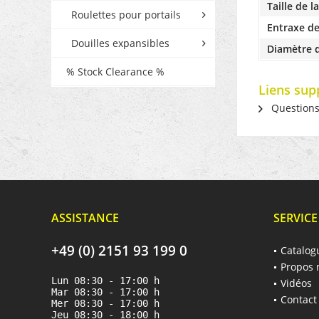
Taille de l
Roulettes pour portails
Entraxe de
Douilles expansibles
Diamètre d
% Stock Clearance %
Liens sup
Questions s
ASSISTANCE
SERVICE
+49 (0) 2151 93 199 0
Catalog
Propos 
Lun 08:30 - 17:00 h
Vidéos
Mar 08:30 - 17:00 h
Contact
Mer 08:30 - 17:00 h
Jeu 08:30 - 18:00 h