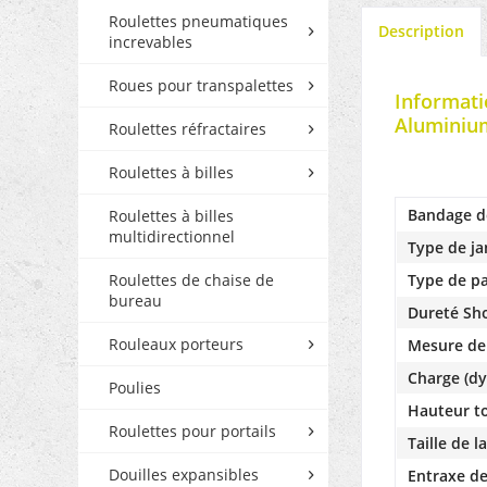
Roulettes pneumatiques
Description
increvables
Roues pour transpalettes
Informati
Aluminium
Roulettes réfractaires
Roulettes à billes
Bandage d
Roulettes à billes
multidirectionnel
Type de ja
Roulettes de chaise de
Type de pa
bureau
Dureté Sh
Rouleaux porteurs
Mesure de
Charge (dy
Poulies
Hauteur to
Roulettes pour portails
Taille de l
Douilles expansibles
Entraxe de