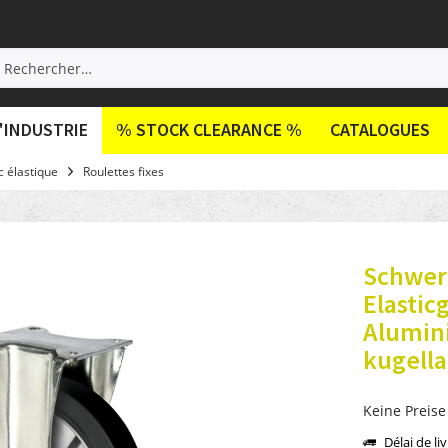
'INDUSTRIE
% STOCK CLEARANCE %
CATALOGUES
 élastique
Roulettes fixes
Schwerl
Elasti
Alumin
kugell
Keine Preise
Délai de li