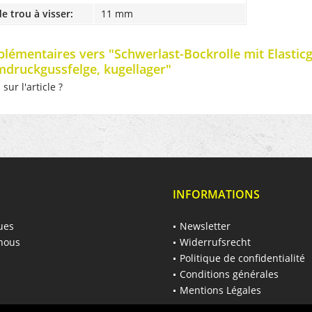
e trou à visser:
11 mm
plémentaires vers "Schwerlast-Bockrolle mit Elasti
druckgussfelge, kugellager"
ur l'article ?
INFORMATIONS
ues
Newsletter
nous
Widerrufsrecht
Politique de confidentialité
Conditions générales
Mentions Légales