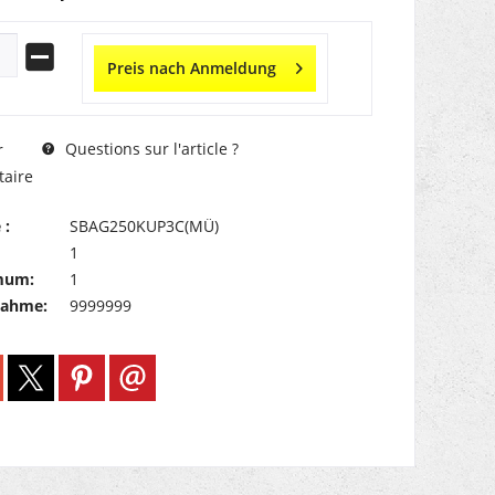
Preis nach Anmeldung
Questions sur l'article ?
r
aire
 :
SBAG250KUP3C(MÜ)
1
mum:
1
nahme:
9999999