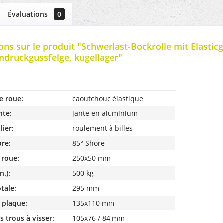
Évaluations
0
ons sur le produit "Schwerlast-Bockrolle mit Elasti
druckgussfelge, kugellager"
e roue:
caoutchouc élastique
nte:
jante en aluminium
lier:
roulement à billes
ore:
85° Shore
 roue:
250x50 mm
n.):
500 kg
tale:
295 mm
a plaque:
135x110 mm
s trous à visser:
105x76 / 84 mm