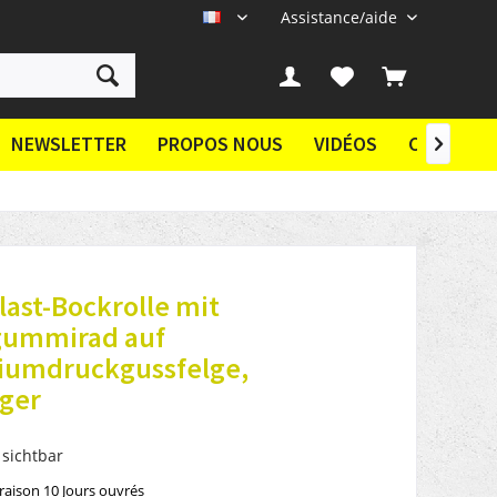
Assistance/aide
FR
NEWSLETTER
PROPOS NOUS
VIDÉOS
CONTACT

ast-Bockrolle mit
cgummirad auf
iumdruckgussfelge,
ager
 sichtbar
vraison 10 Jours ouvrés