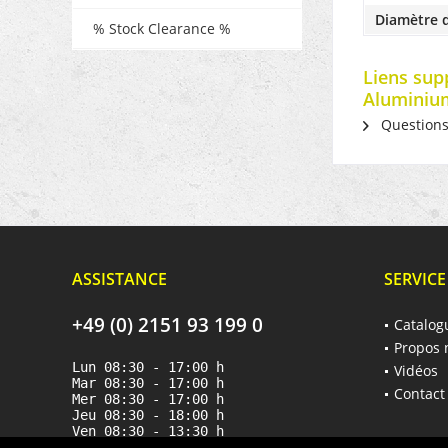
Diamètre d
% Stock Clearance %
Liens sup
Aluminium
Questions s
ASSISTANCE
SERVICE
+49 (0) 2151 93 199 0
Catalog
Propos 
Lun 08:30 - 17:00 h
Vidéos
Mar 08:30 - 17:00 h
Contact
Mer 08:30 - 17:00 h
Jeu 08:30 - 18:00 h
Ven 08:30 - 13:30 h