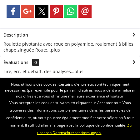
Description
Roulette pivotante avec roue en polyamide, roulement à billes
chape zinguée Roue:...
plus
Évaluations
0
Lire, écr. et débatt. des analyses…
plus
Nous utilisons des cookies. Certains d'entre eux sont techniquement
ASSISTANCE
nécessaires (par exemple pour le panier), d'autres nous aident à améliorer
nos offres et à vous offrir une meilleure expérience utilisateur.
SERVICE
Vous acceptez les cookies suivants en cliquant sur Accepter tout. Vous
trouverez des informations complémentaires dans les paramètres de
INFORMATIONS
confidentialité, où vous pourrez également modifier votre sélection à tout
moment. Il suffit d'aller à la page avec la politique de confidentialité.
Zu
ENVOI PAR
unseren Datenschutzbestimmungen.