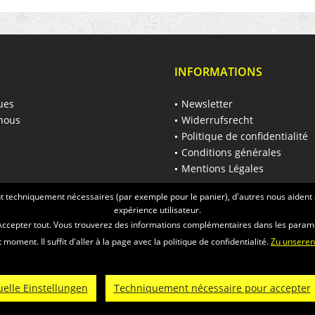
INFORMATIONS
ues
Newsletter
nous
Widerrufsrecht
Politique de confidentialité
Conditions générales
Mentions Légales
nt techniquement nécessaires (par exemple pour le panier), d'autres nous aident à
expérience utilisateur.
 Accepter tout. Vous trouverez des informations complémentaires dans les param
 moment. Il suffit d'aller à la page avec la politique de confidentialité.
Zu unsere
ent net de TVA et
de frais de port
et, le cas échéant, de frais de remboursement, s
© 2026 Räder-Busch GmbH - All Rights Reserved. Theme by
ThemeWare®
uelle Einstellungen
Techniquement nécessaire pour accepter