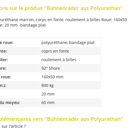
ons sur le produit "Bühnenräder aus Polyurethan"
yuréthane marron, corps en fonte, roulement à billes Roue: 160x
ge: 20 mm -bandage plat-
e roue:
polyuréthane, bandage plat
nte:
coprs en fonte
lier:
roulement à billes
ore:
92° Shore
 roue:
160x50 mm
n.):
800 kg
20 mm
du moyeu:
60 mm
plémentaires vers "Bühnenräder aus Polyurethan"
ur l'article ?