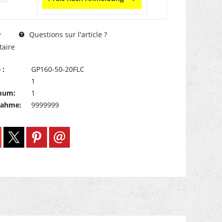
Questions sur l'article ?
r
aire
 :
GP160-50-20FLC
1
mum:
1
nahme:
9999999