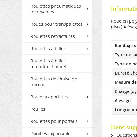
Roulettes pneumatiques
Informati
increvables
Roue en pol
Roues pour transpalettes
(dyn.) Alésa
Roulettes réfractaires
Bandage d
Roulettes à billes
Type de ja
Roulettes à billes
Type de pa
multidirectionnel
Dureté Sh
Roulettes de chaise de
Mesure de
bureau
Charge (dy
Rouleaux porteurs
Alésage:
Poulies
Longueur 
Roulettes pour portails
Liens sup
Douilles expansibles
Questions s