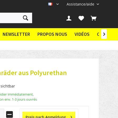
Assistance/aide
FR
NEWSLETTER
PROPOS NOUS
VIDÉOS
CONTACT

räder aus Polyurethan
 sichtbar
édier immédiatement,
son env. 1-3 jours ouvrés
Preis nach Anmeldung