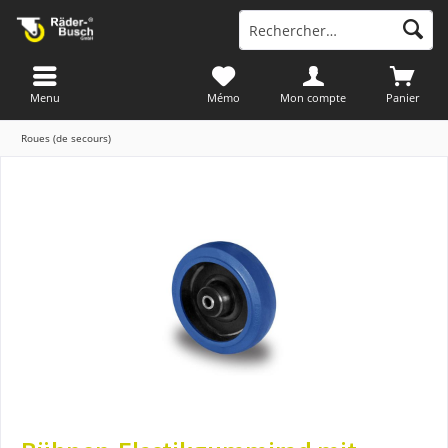
Menu
Mémo
Mon compte
Panier
Roues (de secours)