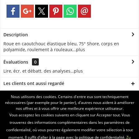
Description
Roue en caoutchouc élastique bleu, 75° Shore, corps en
polyamide, roulement à rouleaux...
plus
Évaluations
0
Lire, écr. et débatt. des analyses…
plus
Les clients ont aussi regardé
Nous utilisons des cookies. Certains d'entre eux sont techniquement
ASSISTANCE
nécessaires (par exemple pour le panier), d'autres nous aident à améliorer
nos offres et à vous offrir une meilleure expérience utilisateur.
SERVICE
Vous acceptez les cookies suivants en cliquant sur Accepter tout. Vous
trouverez des informations complémentaires dans les paramètres de
INFORMATIONS
confidentialité, où vous pourrez également modifier votre sélection à tout
moment. Il suffit d'aller à la page avec la politique de confidentialité.
Zu