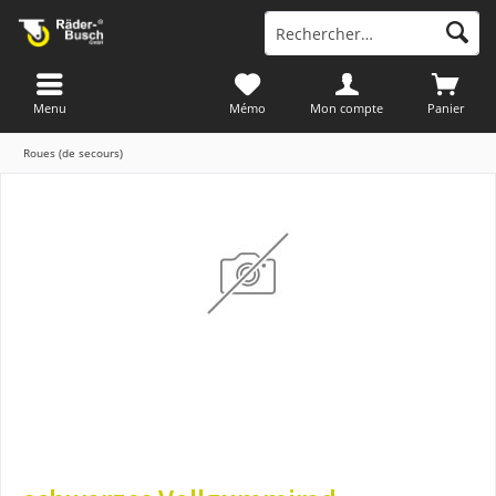
Menu
Mémo
Mon compte
Panier
Roues (de secours)