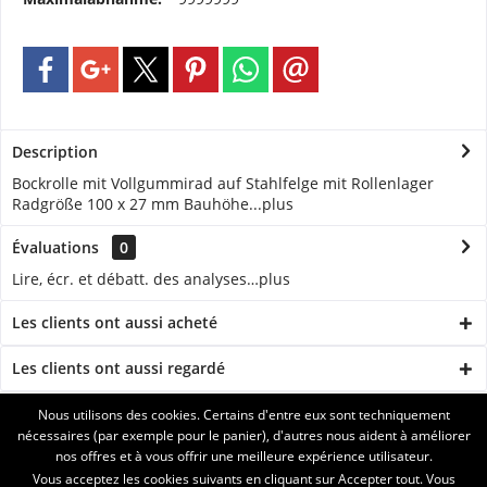
Description
Bockrolle mit Vollgummirad auf Stahlfelge mit Rollenlager
Radgröße 100 x 27 mm Bauhöhe...
plus
Évaluations
0
Lire, écr. et débatt. des analyses…
plus
Les clients ont aussi acheté
Les clients ont aussi regardé
Nous utilisons des cookies. Certains d'entre eux sont techniquement
ASSISTANCE
nécessaires (par exemple pour le panier), d'autres nous aident à améliorer
nos offres et à vous offrir une meilleure expérience utilisateur.
SERVICE
Vous acceptez les cookies suivants en cliquant sur Accepter tout. Vous