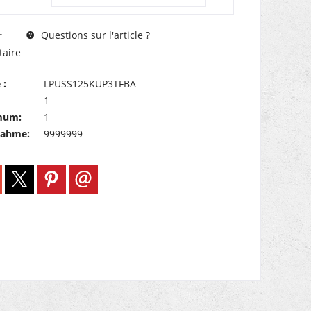
Questions sur l'article ?
r
aire
 :
LPUSS125KUP3TFBA
1
mum:
1
nahme:
9999999