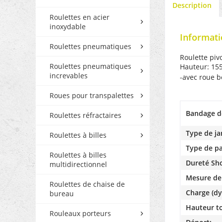
Description
Roulettes en acier
inoxydable
Informati
Roulettes pneumatiques
Roulette piv
Roulettes pneumatiques
Hauteur: 155
increvables
-avec roue 
Roues pour transpalettes
Bandage d
Roulettes réfractaires
Type de ja
Roulettes à billes
Type de pa
Roulettes à billes
Dureté Sh
multidirectionnel
Mesure de
Roulettes de chaise de
Charge (dy
bureau
Hauteur to
Rouleaux porteurs