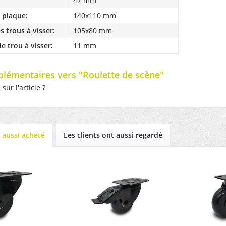
47 mm
a plaque:
140x110 mm
s trous à visser:
105x80 mm
e trou à visser:
11 mm
plémentaires vers "Roulette de scène"
ur l'article ?
t aussi acheté
Les clients ont aussi regardé