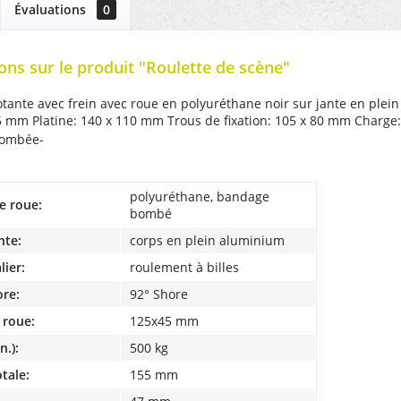
Évaluations
0
ons sur le produit "Roulette de scène"
otante avec frein avec roue en polyuréthane noir sur jante en ple
 mm Platine: 140 x 110 mm Trous de fixation: 105 x 80 mm Charge
bombée-
polyuréthane, bandage
e roue:
bombé
nte:
corps en plein aluminium
lier:
roulement à billes
ore:
92° Shore
 roue:
125x45 mm
n.):
500 kg
tale:
155 mm