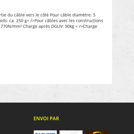
tie du câble vers le côté Pour câble diamètre: 5
: ca. 250 g< />Pour câbles avec les constructions
1.770N/mm²
Charge après DGUV: 90kg
< />
Charge
ENVOI PAR