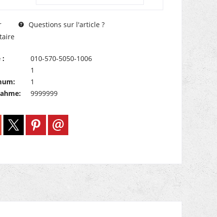
Questions sur l'article ?
r
aire
 :
010-570-5050-1006
1
mum:
1
nahme:
9999999