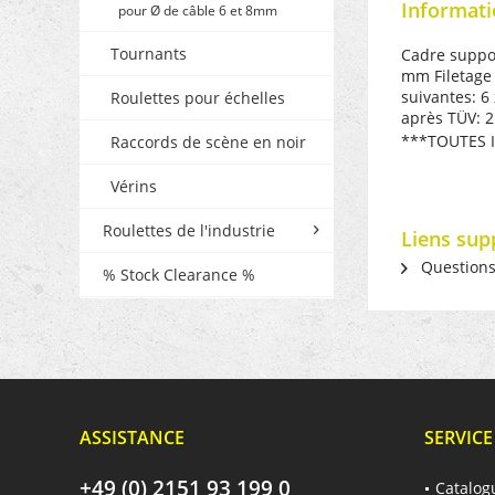
Informati
pour Ø de câble 6 et 8mm
Tournants
Cadre suppor
mm Filetage 
suivantes:
6
Roulettes pour échelles
après TÜV: 
***TOUTES 
Raccords de scène en noir
Vérins
Roulettes de l'industrie
Liens sup
Questions s
% Stock Clearance %
ASSISTANCE
SERVICE
+49 (0) 2151 93 199 0
Catalog