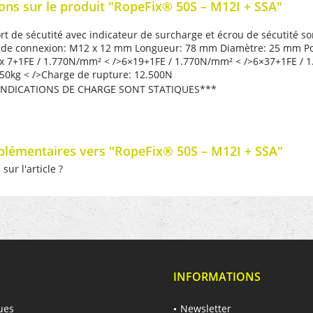
ons sur le produit "RopeFix® 50S – M12I + SSA"
t de sécutité avec indicateur de surcharge et écrou de sécutité sor
de connexion: M12 x 12 mm Longueur: 78 mm Diamètre: 25 mm Poids
 x 7+1FE / 1.770N/mm²
< />
6×19+1FE / 1.770N/mm²
< />
6×37+1FE / 
250kg
< />
Charge de rupture: 12.500N
INDICATIONS DE CHARGE SONT STATIQUES***
plémentaires vers "RopeFix® 50S – M12I + SSA"
ur l'article ?
INFORMATIONS
ues
Newsletter