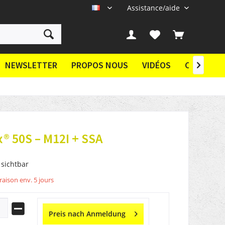
Assistance/aide
FR
NEWSLETTER
PROPOS NOUS
VIDÉOS
CONTACT

® 50S – M12I + SSA
 sichtbar
vraison env. 5 jours
Preis nach Anmeldung