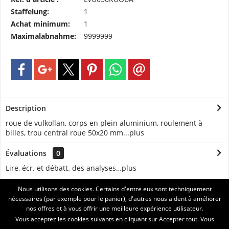
Staffelung:
1
Achat minimum:
1
Maximalabnahme:
9999999
Description
roue de vulkollan, corps en plein aluminium, roulement à
billes, trou central roue 50x20 mm...
plus
Évaluations
0
Lire, écr. et débatt. des analyses…
plus
Nous utilisons des cookies. Certains d'entre eux sont techniquement
ASSISTANCE
nécessaires (par exemple pour le panier), d'autres nous aident à améliorer
nos offres et à vous offrir une meilleure expérience utilisateur.
SERVICE
Vous acceptez les cookies suivants en cliquant sur Accepter tout. Vous