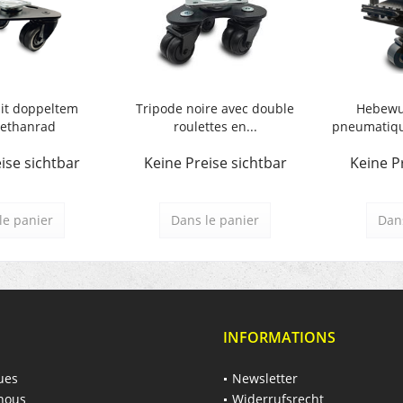
it doppeltem
Tripode noire avec double
Hebewu
rethanrad
roulettes en...
pneumatique
ise sichtbar
Keine Preise sichtbar
Keine P
le panier
Dans le panier
Dans
INFORMATIONS
ues
Newsletter
nous
Widerrufsrecht