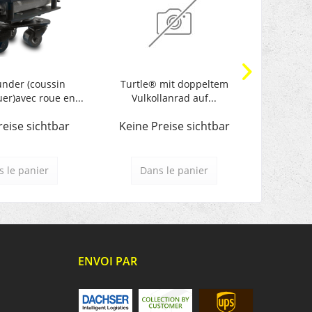
nder (coussin
Turtle® mit doppeltem
Turtl
r)avec roue en...
Vulkollanrad auf...
reise sichtbar
Keine Preise sichtbar
Keine 
 le panier
Dans le panier
Da
ENVOI PAR