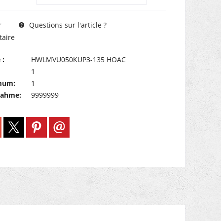
Questions sur l'article ?
r
aire
 :
HWLMVU050KUP3-135 HOAC
1
mum:
1
nahme:
9999999