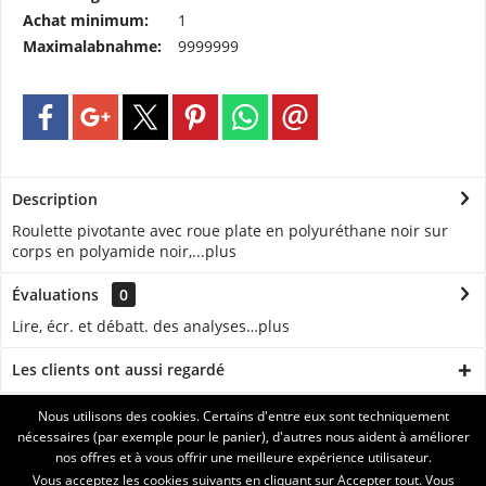
Achat minimum:
1
Maximalabnahme:
9999999
Description
Roulette pivotante avec roue plate en polyuréthane noir sur
corps en polyamide noir,...
plus
Évaluations
0
Lire, écr. et débatt. des analyses…
plus
Les clients ont aussi regardé
Nous utilisons des cookies. Certains d'entre eux sont techniquement
ASSISTANCE
nécessaires (par exemple pour le panier), d'autres nous aident à améliorer
nos offres et à vous offrir une meilleure expérience utilisateur.
SERVICE
Vous acceptez les cookies suivants en cliquant sur Accepter tout. Vous