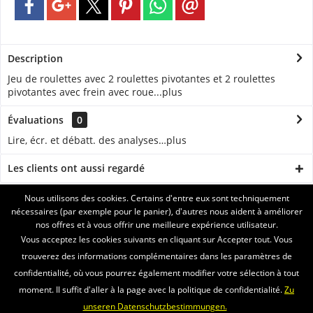
Description
Jeu de roulettes avec 2 roulettes pivotantes et 2 roulettes
pivotantes avec frein avec roue...
plus
Évaluations
0
Lire, écr. et débatt. des analyses…
plus
Les clients ont aussi regardé
Nous utilisons des cookies. Certains d'entre eux sont techniquement
ASSISTANCE
nécessaires (par exemple pour le panier), d'autres nous aident à améliorer
nos offres et à vous offrir une meilleure expérience utilisateur.
SERVICE
Vous acceptez les cookies suivants en cliquant sur Accepter tout. Vous
trouverez des informations complémentaires dans les paramètres de
INFORMATIONS
confidentialité, où vous pourrez également modifier votre sélection à tout
moment. Il suffit d'aller à la page avec la politique de confidentialité.
Zu
ENVOI PAR
unseren Datenschutzbestimmungen.