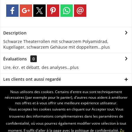
Description
Schwarze Theaterrollen mit schwarzem Polyamidrad,
Kugellager, schwarzem Gehäuse mit doppeltem...
plus
Évaluations
0
Lire, écr. et débatt. des analyses…
plus
Les clients ont aussi regardé
Nous utilisons des cookies. Certains d'entre eux sont techniquement
ASSISTANCE
nécessaires (par exemple pour le panier), d'autres nous aident à améliorer
nos offres et à vous offrir une meilleure expérience utilisateur.
SERVICE
Vous acceptez les cookies suivants en cliquant sur Accepter tout. Vous
trouverez des informations complémentaires dans les paramètres de
INFORMATIONS
confidentialité, où vous pourrez également modifier votre sélection à tout
moment. Il suffit d'aller à la page avec la politique de confidentialité.
Zu