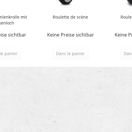
nlenkrolle mit
Roulette de scène
Roule
kenloch
ise sichtbar
Keine Preise sichtbar
Keine P
le panier
Dans le panier
Dans