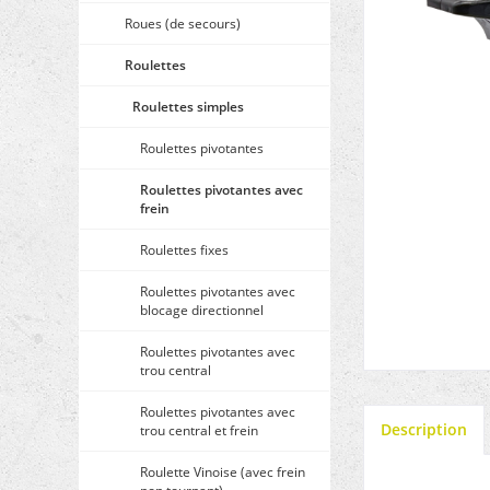
Roues (de secours)
Roulettes
Roulettes simples
Roulettes pivotantes
Roulettes pivotantes avec
frein
Roulettes fixes
Roulettes pivotantes avec
blocage directionnel
Roulettes pivotantes avec
trou central
Roulettes pivotantes avec
Description
trou central et frein
Roulette Vinoise (avec frein