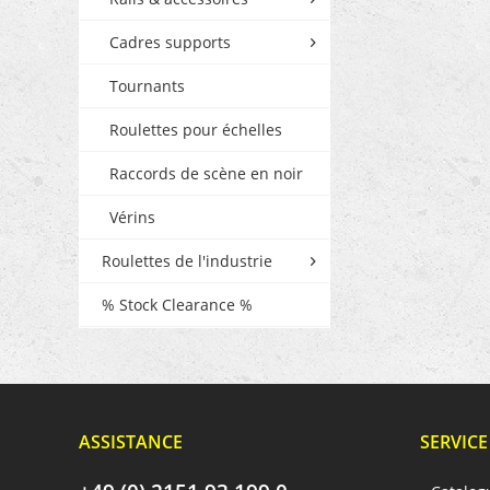
Cadres supports
Tournants
Roulettes pour échelles
Raccords de scène en noir
Vérins
Roulettes de l'industrie
% Stock Clearance %
ASSISTANCE
SERVICE