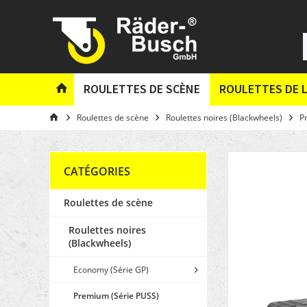
ROULETTES DE SCÈNE
ROULETTES DE L
Roulettes de scène
Roulettes noires (Blackwheels)
P
CATÉGORIES
Roulettes de scène
Roulettes noires
(Blackwheels)
Economy (Série GP)
Premium (Série PUSS)