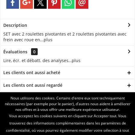
Description
SET avec 2 roulettes pivotantes et 2 roulettes pivotantes avec
frein avec roue en...
plus
Évaluations
0
Lire, écr. et débatt. des analyses…
plus
Les clients ont aussi acheté
Les clients ont aussi regardé
Nous utilisons des cookies. Certains d'entre eux sont techniquement
ASSISTANCE
nécessaires (par exemple pour le panier), d'autres nous aident à améliorer
nos offres et à vous offrir une meilleure expérience utilisateur.
SERVICE
Vous acceptez les cookies suivants en cliquant sur Accepter tout. Vous
trouverez des informations complémentaires dans les paramètres de
INFORMATIONS
confidentialité, où vous pourrez également modifier votre sélection à tout