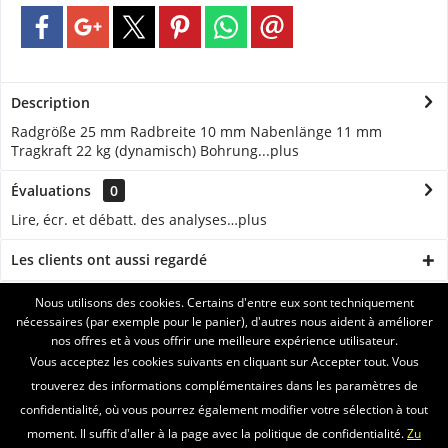
Description
Radgröße 25 mm Radbreite 10 mm Nabenlänge 11 mm
Tragkraft 22 kg (dynamisch) Bohrung...
plus
Évaluations
0
Lire, écr. et débatt. des analyses…
plus
Les clients ont aussi regardé
Nous utilisons des cookies. Certains d'entre eux sont techniquement
ASSISTANCE
nécessaires (par exemple pour le panier), d'autres nous aident à améliorer
nos offres et à vous offrir une meilleure expérience utilisateur.
SERVICE
Vous acceptez les cookies suivants en cliquant sur Accepter tout. Vous
trouverez des informations complémentaires dans les paramètres de
INFORMATIONS
confidentialité, où vous pourrez également modifier votre sélection à tout
moment. Il suffit d'aller à la page avec la politique de confidentialité.
Zu