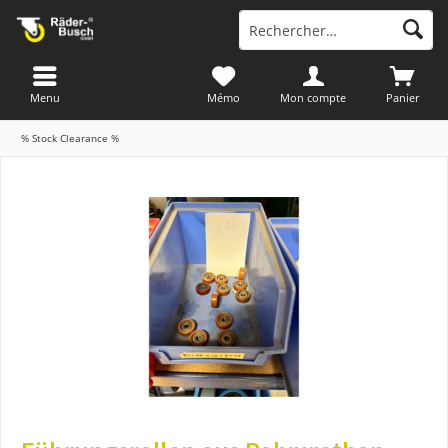
Menu
Mémo
Mon compte
Panier
% Stock Clearance %