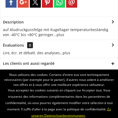
Description
auf Aludruckgussfelge mit Kugellager temperaturbeständig
von -40°C bis +80°C geringer...
plus
Évaluations
0
Lire, écr. et débatt. des analyses…
plus
Les clients ont aussi regardé
Nous utilisons des cookies. Certains d'entre eux sont techniquement
ASSISTANCE
nécessaires (par exemple pour le panier), d'autres nous aident à améliorer
nos offres et à vous offrir une meilleure expérience utilisateur.
SERVICE
Vous acceptez les cookies suivants en cliquant sur Accepter tout. Vous
trouverez des informations complémentaires dans les paramètres de
INFORMATIONS
confidentialité, où vous pourrez également modifier votre sélection à tout
moment. Il suffit d'aller à la page avec la politique de confidentialité.
Zu
ENVOI PAR
unseren Datenschutzbestimmungen.