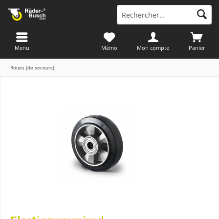
Menu
Mémo
Mon compte
Panier
Roues (de secours)