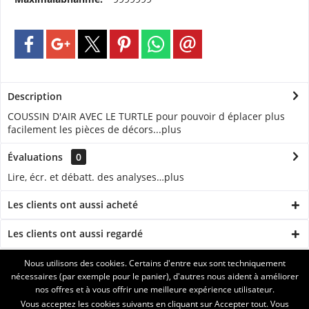
Description
COUSSIN D'AIR AVEC LE TURTLE pour pouvoir d éplacer plus
facilement les pièces de décors...
plus
Évaluations
0
Lire, écr. et débatt. des analyses…
plus
Les clients ont aussi acheté
Les clients ont aussi regardé
Nous utilisons des cookies. Certains d'entre eux sont techniquement
ASSISTANCE
nécessaires (par exemple pour le panier), d'autres nous aident à améliorer
nos offres et à vous offrir une meilleure expérience utilisateur.
SERVICE
Vous acceptez les cookies suivants en cliquant sur Accepter tout. Vous