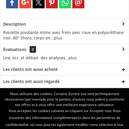
Description
Roulette pivotante Inline avec frein avec roue en polyuréthane
noir, 80° Shore, corps en...
plus
Évaluations
0
Lire, écr. et débatt. des analyses…
plus
Les clients ont aussi acheté
Les clients ont aussi regardé
Nous utilisons des cookies. Certains d'entre eux sont techniquement
ASSISTANCE
nécessaires (par exemple pour le panier), d'autres nous aident à améliorer
nos offres et à vous offrir une meilleure expérience utilisateur.
SERVICE
Vous acceptez les cookies suivants en cliquant sur Accepter tout. Vous
trouverez des informations complémentaires dans les paramètres de
INFORMATIONS
confidentialité, où vous pourrez également modifier votre sélection à tout